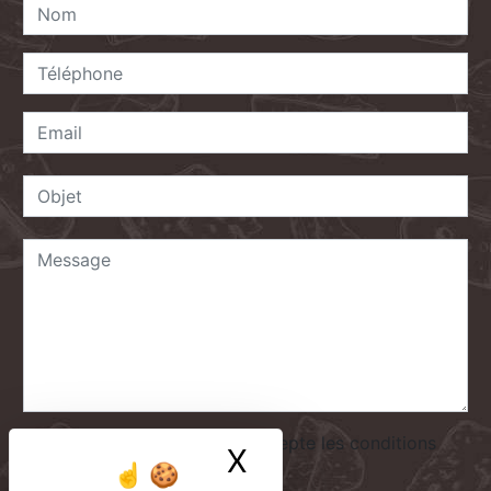
En cochant cette case, j'accepte les conditions
X
Masquer le ban
particulières ci-dessous **